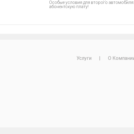
Особые условия для второго автомобиля: 
абонентскую плату!
Услуги
|
О Компани