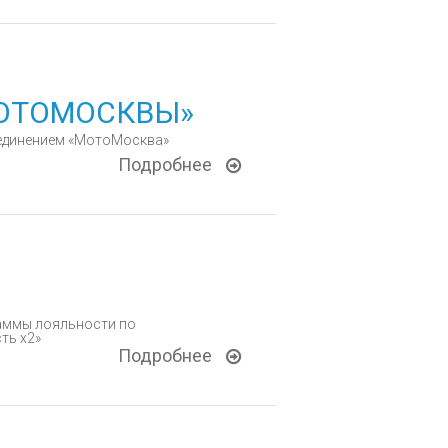
МОТОМОСКВЫ»
ъединением «МотоМосква»
Подробнее
аммы лояльности по
ть x2»
Подробнее