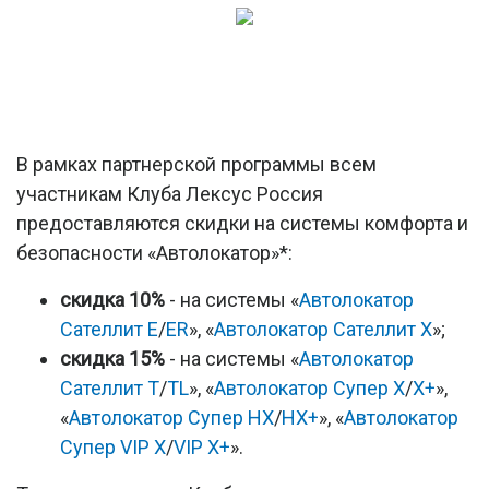
В рамках партнерской программы всем
участникам Клуба Лексус Россия
предоставляются скидки на системы комфорта и
безопасности «Автолокатор»*:
скидка 10%
- на системы «
Автолокатор
Сателлит E
/
ЕR
», «
Автолокатор Сателлит Х
»;
скидка 15%
- на системы «
Автолокатор
Сателлит T
/
TL
», «
Автолокатор Супер X
/
X+
»,
«
Автолокатор Супер HX
/
HX+
», «
Автолокатор
Супер VIP X
/
VIP X+
».