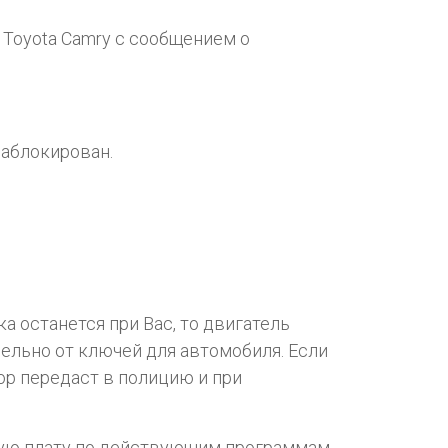
 Toyota Camry с сообщением о
заблокирован.
а останется при Вас, то двигатель
ельно от ключей для автомобиля. Если
ор передаст в полицию и при
кую плату по действующим программам